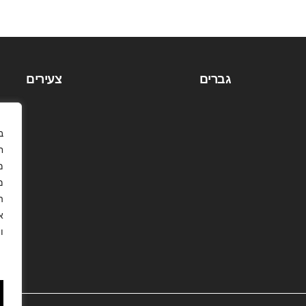
גברים
צעירים
ח
מ
ה
א
ו