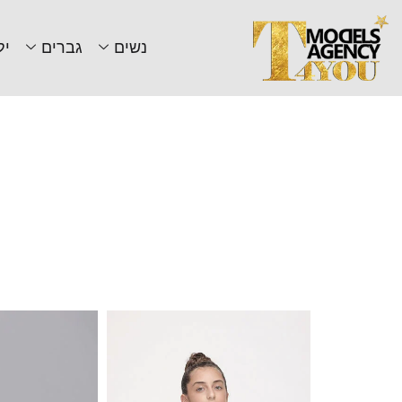
נשים
גברים
יל