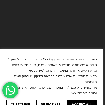
באתר זה נעשה שימוש בקבצי Cookies וכלים דומים כדי לספק לך
חווית גלישה טובה ותכנים מותאמים אישית, בין היתר על בסיס
מידע הקיים אודותיך במאגרי החברה. למידע נוסף
The Images
T4YOU
מדיניות הפרטיות שלנו עודכנה בהתאם לתיקון 13 לחוק הגנת
Presented On
MODELS
הפרטיות.
This Website
מדיניות
ISRAEL – כל
אנו מזמינים אתכם לעיין בנוסח המעודכן כדי להכיר את השינויים
הצהרת נגישות
Have Been
הפרטיות
הזכויות שמורות
והשיפורים שביצענו.
Digitally
לסוכנות
Enhanced Or
©
דוגמנות
CUSTOMISE
REJECT ALL
ACCEPT ALL
Modified.