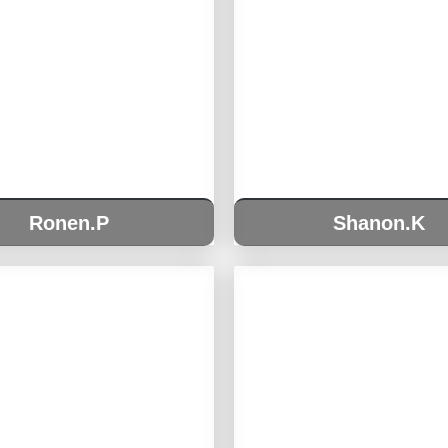
Ronen.P
Shanon.K