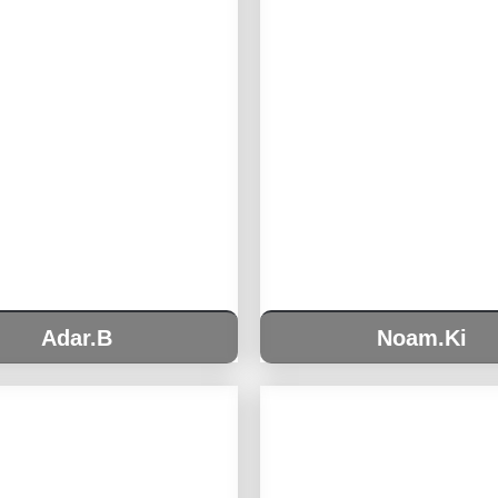
Adar.B
Noam.Ki