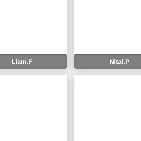
Liam.F
Nitai.P