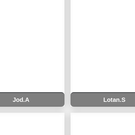
Jod.A
Lotan.S