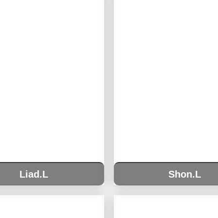
Liad.L
Shon.L