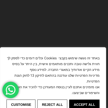
באתר זה נעשה שימוש בקבצי Cookies וכלים דומים כדי לספק לך
חווית גלישה טובה ותכנים מותאמים אישית, בין היתר על בסיס
מידע הקיים אודותיך במאגרי החברה. למידע נוסף
The Images
T4YOU
מדיניות הפרטיות שלנו עודכנה בהתאם לתיקון 13 לחוק הגנת
Presented On
MODELS
הפרטיות.
This Website
מדיניות
ISRAEL – כל
אנו מזמינים אתכם לעיין בנוסח המעודכן כדי להכיר את השינויים
הצהרת נגישות
Have Been
הפרטיות
הזכויות שמורות
והשיפורים שביצענו.
Digitally
לסוכנות
Enhanced Or
©
דוגמנות
Modified.
CUSTOMISE
REJECT ALL
ACCEPT ALL