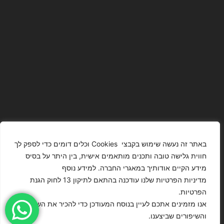
באתר זה נעשה שימוש בקבצי Cookies וכלים דומים כדי לספק לך
חווית גלישה טובה ותכנים מותאמים אישית, בין היתר על בסיס
מידע הקיים אודותיך במאגרי החברה. למידע נוסף
The Images
T4YOU
מדיניות הפרטיות שלנו עודכנה בהתאם לתיקון 13 לחוק הגנת
Presented On
MODELS
הפרטיות.
This Website
מדיניות
ISRAEL – כל
אנו מזמינים אתכם לעיין בנוסח המעודכן כדי להכיר את השינויים
Have Been
הצהרת נגישות
הפרטיות
הזכויות שמורות
והשיפורים שביצענו.
Digitally
לסוכנות