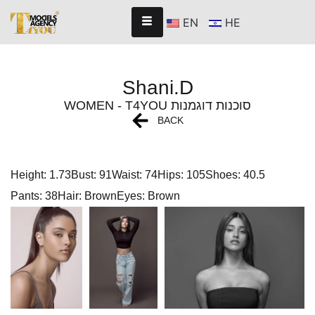
EN
HE
Shani.D
WOMEN - T4YOU סוכנות דוגמנות
BACK
Height: 1.73
Bust: 91
Waist: 74
Hips: 105
Shoes: 40.5
Pants: 38
Hair: Brown
Eyes: Brown