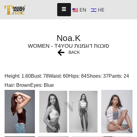
EN
HE
Noa.K
WOMEN - T4YOU סוכנות דוגמנות
BACK
Height: 1.60
Bust: 78
Waist: 60
Hips: 84
Shoes: 37
Pants: 24
Hair: Brown
Eyes: Blue