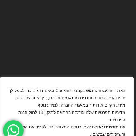
באתר זה נעשה שימוש בקבצי Cookies וכלים דומים כדי לספק לך
חווית גלישה טובה ותכנים מותאמים אישית, בין היתר על בסיס
מידע הקיים אודותיך במאגרי החברה. למידע נוסף
The Images
T4YOU
מדיניות הפרטיות שלנו עודכנה בהתאם לתיקון 13 לחוק הגנת
Presented On
MODELS
הפרטיות.
This Website
מדיניות
ISRAEL – כל
אנו מזמינים אתכם לעיין בנוסח המעודכן כדי להכיר את השינויים
Have Been
הצהרת נגישות
הפרטיות
הזכויות שמורות
והשיפורים שביצענו.
Digitally