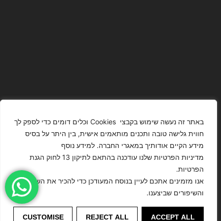
באתר זה נעשה שימוש בקבצי Cookies וכלים דומים כדי לספק לך
חווית גלישה טובה ותכנים מותאמים אישית, בין היתר על בסיס
מידע הקיים אודותיך במאגרי החברה. למידע נוסף
The Images
T4YOU
מדיניות הפרטיות שלנו עודכנה בהתאם לתיקון 13 לחוק הגנת
Presented On
MODELS
הפרטיות.
This Website
מדיניות
ISRAEL – כל
אנו מזמינים אתכם לעיין בנוסח המעודכן כדי להכיר את השינויים
Have Been
הצהרת נגישות
הפרטיות
הזכויות שמורות
והשיפורים שביצענו.
Digitally
לסוכנות
Enhanced Or
דוגמנות
©
Modified.
CUSTOMISE
REJECT ALL
ACCEPT ALL