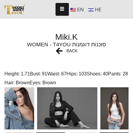
EN
HE
Miki.K
WOMEN - T4YOU סוכנות דוגמנות
BACK
Height: 1.71
Bust: 91
Waist: 67
Hips: 103
Shoes: 40
Pants: 28
Hair: Brown
Eyes: Brown