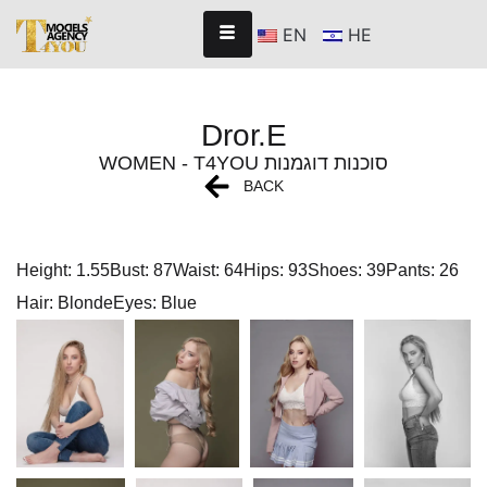
EN
HE
Dror.E
WOMEN - T4YOU סוכנות דוגמנות
BACK
Height: 1.55
Bust: 87
Waist: 64
Hips: 93
Shoes: 39
Pants: 26
Hair: Blonde
Eyes: Blue