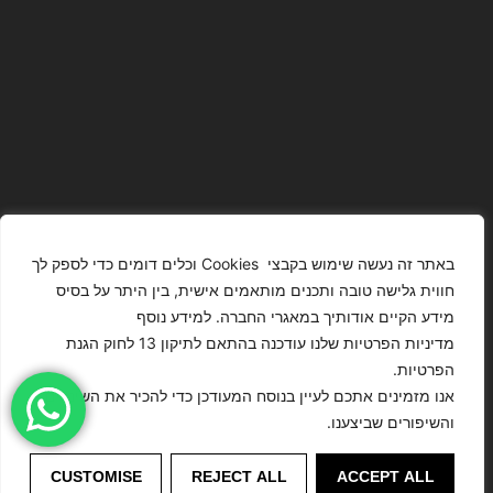
באתר זה נעשה שימוש בקבצי Cookies וכלים דומים כדי לספק לך
חווית גלישה טובה ותכנים מותאמים אישית, בין היתר על בסיס
מידע הקיים אודותיך במאגרי החברה. למידע נוסף
The Images
T4YOU
מדיניות הפרטיות שלנו עודכנה בהתאם לתיקון 13 לחוק הגנת
Presented On
MODELS
הפרטיות.
This Website
מדיניות
ISRAEL – כל
אנו מזמינים אתכם לעיין בנוסח המעודכן כדי להכיר את השינויים
Have Been
הצהרת נגישות
הפרטיות
הזכויות שמורות
והשיפורים שביצענו.
Digitally
לסוכנות
Enhanced Or
דוגמנות
©
Modified.
CUSTOMISE
REJECT ALL
ACCEPT ALL