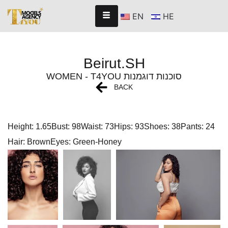
EN
HE
Beirut.SH
WOMEN - T4YOU סוכנות דוגמנות
BACK
Height: 1.65
Bust: 98
Waist: 73
Hips: 93
Shoes: 38
Pants: 24
Hair: Brown
Eyes: Green-Honey