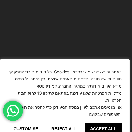
באתר זה נעשה שימוש בקבצי Cookies וכלים דומים כדי לספק לך
חווית גלישה טובה ותכנים מותאמים אישית, בין היתר על בסיס
מידע הקיים אודותיך במאגרי החברה. למידע נוסף
The Images
T4YOU
מדיניות הפרטיות שלנו עודכנה בהתאם לתיקון 13 לחוק הגנת
Presented On
MODELS
הפרטיות.
This Website
מדיניות
ISRAEL – כל
אנו מזמינים אתכם לעיין בנוסח המעודכן כדי להכיר את השינויים
Have Been
הצהרת נגישות
הפרטיות
הזכויות שמורות
והשיפורים שביצענו.
Digitally
לסוכנות
Enhanced Or
דוגמנות
©
CUSTOMISE
REJECT ALL
ACCEPT ALL
Modified.