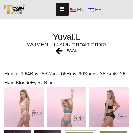
EN
HE
Yuval.L
WOMEN - T4YOU סוכנות דוגמנות
BACK
Height: 1.64
Bust: 86
Waist: 66
Hips: 90
Shoes: 38
Pants: 26
Hair: Blonde
Eyes: Blue