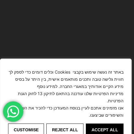
באתר זה נעשה שימוש בקבצי Cookies וכלים דומים כדי לספק לך
חווית גלישה טובה ותכנים מותאמים אישית, בין היתר על בסיס
מידע הקיים אודותיך במאגרי החברה. למידע נוסף
The Images
T4YOU
מדיניות הפרטיות שלנו עודכנה בהתאם לתיקון 13 לחוק הגנת
Presented On
MODELS
הפרטיות.
This Website
מדיניות
ISRAEL – כל
אנו מזמינים אתכם לעיין בנוסח המעודכן כדי להכיר את השינויים
Have Been
הצהרת נגישות
הפרטיות
הזכויות שמורות
והשיפורים שביצענו.
Digitally
לסוכנות
Enhanced Or
דוגמנות
©
Modified.
CUSTOMISE
REJECT ALL
ACCEPT ALL