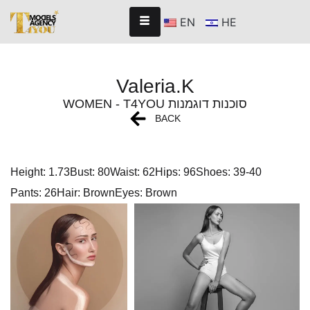
EN
HE
Valeria.K
WOMEN - T4YOU סוכנות דוגמנות
BACK
Height: 1.73
Bust: 80
Waist: 62
Hips: 96
Shoes: 39-40
Pants: 26
Hair: Brown
Eyes: Brown