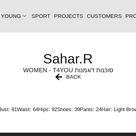
YOUNG
SPORT
PROJECTS
CUSTOMERS
PRO
Sahar.R
WOMEN - T4YOU סוכנות דוגמנות
BACK
Bust: 81
Waist: 64
Hips: 92
Shoes: 39
Pants: 24
Hair: Light Bro