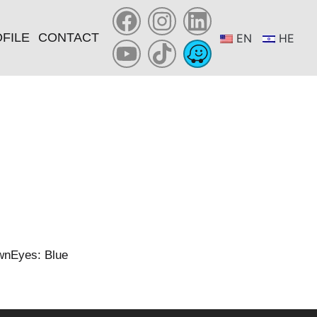
FILE
CONTACT
EN
HE
wn
Eyes: Blue