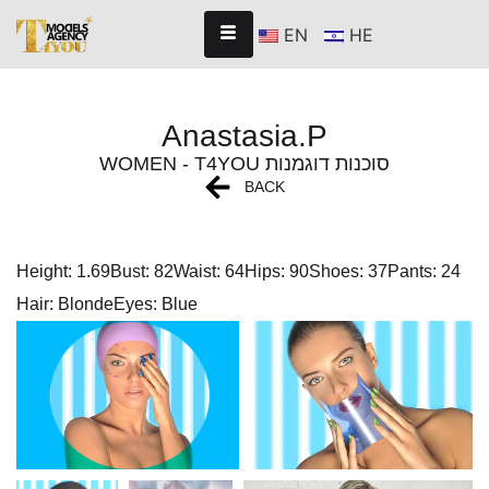
EN
HE
Anastasia.P
WOMEN - T4YOU סוכנות דוגמנות
BACK
Height: 1.69
Bust: 82
Waist: 64
Hips: 90
Shoes: 37
Pants: 24
Hair: Blonde
Eyes: Blue