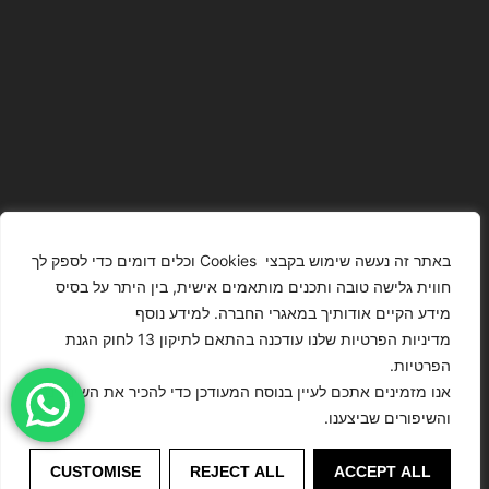
באתר זה נעשה שימוש בקבצי Cookies וכלים דומים כדי לספק לך
חווית גלישה טובה ותכנים מותאמים אישית, בין היתר על בסיס
מידע הקיים אודותיך במאגרי החברה. למידע נוסף
The Images
T4YOU
מדיניות הפרטיות שלנו עודכנה בהתאם לתיקון 13 לחוק הגנת
Presented On
MODELS
הפרטיות.
This Website
מדיניות
ISRAEL – כל
אנו מזמינים אתכם לעיין בנוסח המעודכן כדי להכיר את השינויים
Have Been
הצהרת נגישות
הפרטיות
הזכויות שמורות
והשיפורים שביצענו.
Digitally
לסוכנות
Enhanced Or
דוגמנות
©
CUSTOMISE
REJECT ALL
ACCEPT ALL
Modified.