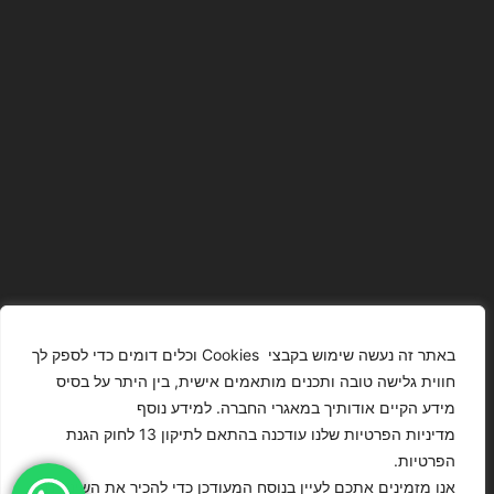
באתר זה נעשה שימוש בקבצי Cookies וכלים דומים כדי לספק לך
חווית גלישה טובה ותכנים מותאמים אישית, בין היתר על בסיס
מידע הקיים אודותיך במאגרי החברה. למידע נוסף
The Images
T4YOU
מדיניות הפרטיות שלנו עודכנה בהתאם לתיקון 13 לחוק הגנת
Presented On
MODELS
הפרטיות.
This Website
מדיניות
ISRAEL – כל
אנו מזמינים אתכם לעיין בנוסח המעודכן כדי להכיר את השינויים
הצהרת נגישות
Have Been