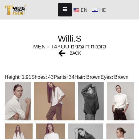
EN
HE
Willi.S
MEN - T4YOU סוכנות דוגמנים
BACK
Height: 1.91
Shoes: 43
Pants: 34
Hair: Brown
Eyes: Brown