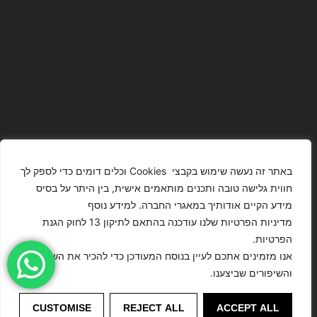
באתר זה נעשה שימוש בקבצי Cookies וכלים דומים כדי לספק לך
חווית גלישה טובה ותכנים מותאמים אישית, בין היתר על בסיס
מידע הקיים אודותיך במאגרי החברה. למידע נוסף
The Images
T4YOU
מדיניות הפרטיות שלנו עודכנה בהתאם לתיקון 13 לחוק הגנת
Presented On
MODELS
הפרטיות.
This Website
מדיניות
ISRAEL – כל
אנו מזמינים אתכם לעיין בנוסח המעודכן כדי להכיר את השינויים
הצהרת נגישות
Have Been
הפרטיות
הזכויות שמורות
והשיפורים שביצענו.
Digitally
לסוכנות
Enhanced Or
©
דוגמנות
Modified.
CUSTOMISE
REJECT ALL
ACCEPT ALL