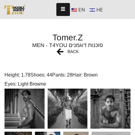
EN
HE
Tomer.Z
MEN - T4YOU סוכנות דוגמנים
BACK
Height: 1.78
Shoes: 44
Pants: 28
Hair: Brown
Eyes: Light Browne