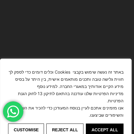
באתר זה נעשה שימוש בקבצי Cookies וכלים דומים כדי לספק לך
חווית גלישה טובה ותכנים מותאמים אישית, בין היתר על בסיס
מידע הקיים אודותיך במאגרי החברה. למידע נוסף
The Images
T4YOU
מדיניות הפרטיות שלנו עודכנה בהתאם לתיקון 13 לחוק הגנת
Presented On
MODELS
הפרטיות.
This Website
מדיניות
ISRAEL – כל
אנו מזמינים אתכם לעיין בנוסח המעודכן כדי להכיר את השינויים
Have Been
הצהרת נגישות
הפרטיות
הזכויות שמורות
והשיפורים שביצענו.
Digitally
לסוכנות
Enhanced Or
דוגמנות
©
CUSTOMISE
REJECT ALL
ACCEPT ALL
Modified.