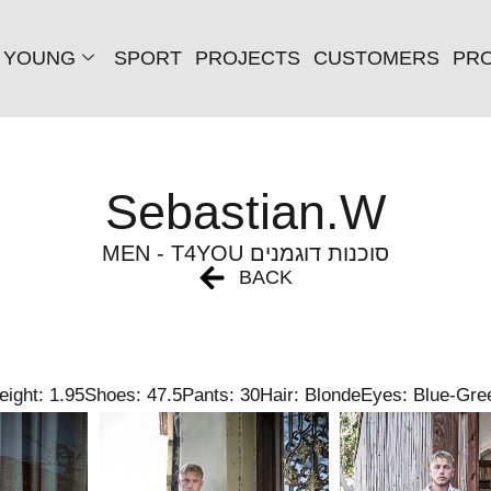
YOUNG
SPORT
PROJECTS
CUSTOMERS
PRO
Sebastian.W
MEN - T4YOU סוכנות דוגמנים
BACK
eight: 1.95
Shoes: 47.5
Pants: 30
Hair: Blonde
Eyes: Blue-Gre