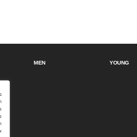
MEN
YOUNG
ח
מ
.
א