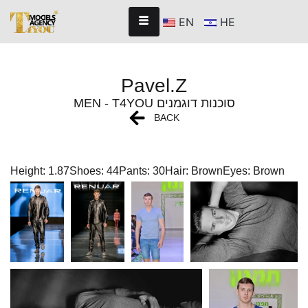
EN
HE
Pavel.Z
MEN - T4YOU סוכנות דוגמנים
BACK
Height: 1.87
Shoes: 44
Pants: 30
Hair: Brown
Eyes: Brown