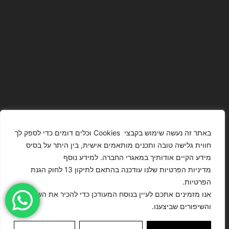
באתר זה נעשה שימוש בקבצי Cookies וכלים דומים כדי לספק לך
חווית גלישה טובה ותכנים מותאמים אישית, בין היתר על בסיס
מידע הקיים אודותיך במאגרי החברה. למידע נוסף
The Images
T4YOU
מדיניות הפרטיות שלנו עודכנה בהתאם לתיקון 13 לחוק הגנת
Presented On
MODELS
הפרטיות.
This Website
מדיניות
ISRAEL – כל
אנו מזמינים אתכם לעיין בנוסח המעודכן כדי להכיר את השינויים
הצהרת נגישות
Have Been
הפרטיות
הזכויות שמורות
והשיפורים שביצענו.
Digitally
לסוכנות
Enhanced Or
©
דוגמנות