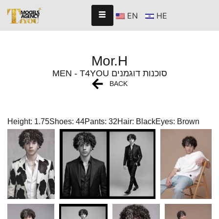
EN
HE
Mor.H
MEN - T4YOU סוכנות דוגמנים
BACK
Height: 1.75
Shoes: 44
Pants: 32
Hair: Black
Eyes: Brown