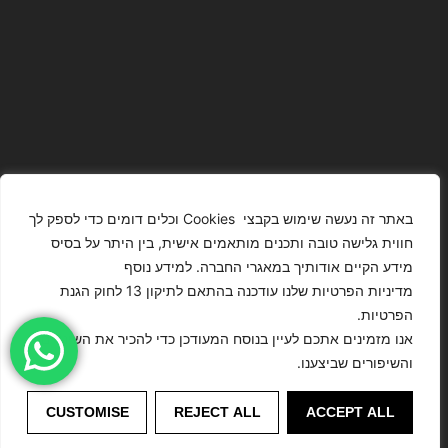
באתר זה נעשה שימוש בקבצי Cookies וכלים דומים כדי לספק לך
חווית גלישה טובה ותכנים מותאמים אישית, בין היתר על בסיס
מידע הקיים אודותיך במאגרי החברה. למידע נוסף
The Images
T4YOU
מדיניות הפרטיות שלנו עודכנה בהתאם לתיקון 13 לחוק הגנת
Presented On
MODELS
הפרטיות.
This Website
מדיניות
ISRAEL – כל
אנו מזמינים אתכם לעיין בנוסח המעודכן כדי להכיר את השינויים
הצהרת נגישות
Have Been
הפרטיות
הזכויות שמורות
והשיפורים שביצענו.
Digitally
לסוכנות
Enhanced Or
©
דוגמנות
CUSTOMISE
REJECT ALL
ACCEPT ALL
Modified.