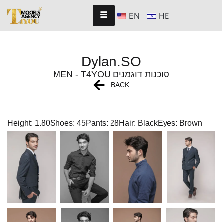
EN
HE
Dylan.SO
MEN - T4YOU סוכנות דוגמנים
BACK
Height: 1.80
Shoes: 45
Pants: 28
Hair: Black
Eyes: Brown