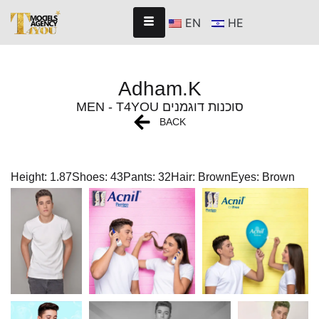
EN
HE
Adham.K
MEN - T4YOU סוכנות דוגמנים
BACK
Height: 1.87
Shoes: 43
Pants: 32
Hair: Brown
Eyes: Brown