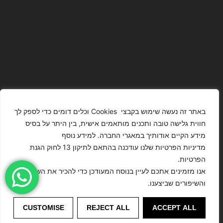
באתר זה נעשה שימוש בקבצי Cookies וכלים דומים כדי לספק לך
חווית גלישה טובה ותכנים מותאמים אישית, בין היתר על בסיס
מידע הקיים אודותיך במאגרי החברה. למידע נוסף
The Images
T4YOU
מדיניות הפרטיות שלנו עודכנה בהתאם לתיקון 13 לחוק הגנת
Presented On
MODELS
הפרטיות.
This Website
מדיניות
ISRAEL – כל
אנו מזמינים אתכם לעיין בנוסח המעודכן כדי להכיר את השינויים
הצהרת נגישות
Have Been
הפרטיות
הזכויות שמורות
והשיפורים שביצענו.
Digitally
לסוכנות
Enhanced Or
©
דוגמנות
CUSTOMISE
REJECT ALL
ACCEPT ALL
Modified.