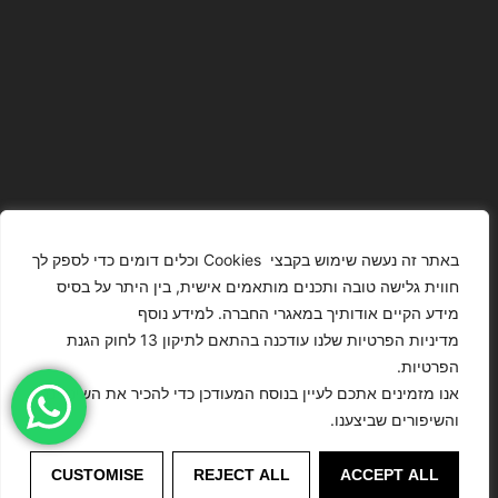
באתר זה נעשה שימוש בקבצי Cookies וכלים דומים כדי לספק לך
חווית גלישה טובה ותכנים מותאמים אישית, בין היתר על בסיס
מידע הקיים אודותיך במאגרי החברה. למידע נוסף
The Images
T4YOU
מדיניות הפרטיות שלנו עודכנה בהתאם לתיקון 13 לחוק הגנת
Presented On
MODELS
הפרטיות.
This Website
מדיניות
ISRAEL – כל
אנו מזמינים אתכם לעיין בנוסח המעודכן כדי להכיר את השינויים
הצהרת נגישות
Have Been
הפרטיות
הזכויות שמורות
והשיפורים שביצענו.
Digitally
לסוכנות
Enhanced Or
©
דוגמנות
Modified.
CUSTOMISE
REJECT ALL
ACCEPT ALL