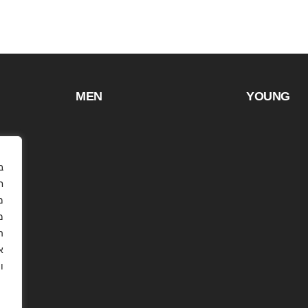
MEN
YOUNG
ח
מ
ה
א
ו