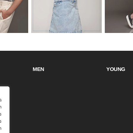
MEN
YOUNG
ח
מ
ה