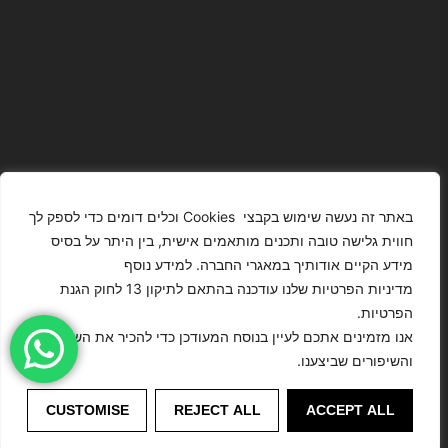
באתר זה נעשה שימוש בקבצי Cookies וכלים דומים כדי לספק לך
חווית גלישה טובה ותכנים מותאמים אישית, בין היתר על בסיס
מידע הקיים אודותיך במאגרי החברה. למידע נוסף
The Images
T4YOU
מדיניות הפרטיות שלנו עודכנה בהתאם לתיקון 13 לחוק הגנת
Presented On
MODELS
הפרטיות.
This Website
מדיניות
ISRAEL – כל
אנו מזמינים אתכם לעיין בנוסח המעודכן כדי להכיר את השינויים
הצהרת נגישות
Have Been
הפרטיות
הזכויות שמורות
והשיפורים שביצענו.
Digitally
לסוכנות
Enhanced Or
©
דוגמנות
CUSTOMISE
REJECT ALL
ACCEPT ALL
Modified.