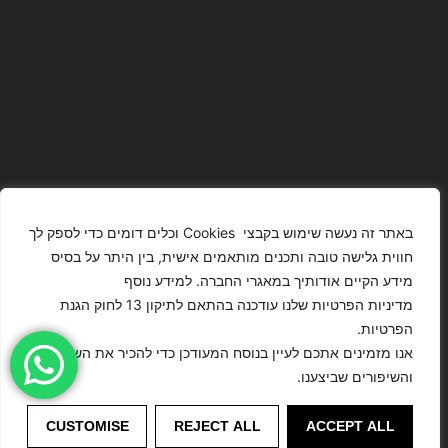
באתר זה נעשה שימוש בקבצי Cookies וכלים דומים כדי לספק לך
חווית גלישה טובה ותכנים מותאמים אישית, בין היתר על בסיס
מידע הקיים אודותיך במאגרי החברה. למידע נוסף
The Images
T4YOU
מדיניות הפרטיות שלנו עודכנה בהתאם לתיקון 13 לחוק הגנת
Presented On
MODELS
הפרטיות.
This Website
מדיניות
ISRAEL – כל
אנו מזמינים אתכם לעיין בנוסח המעודכן כדי להכיר את השינויים
הצהרת נגישות
Have Been
הפרטיות
הזכויות שמורות
והשיפורים שביצענו.
Digitally
לסוכנות
Enhanced Or
©
דוגמנות
CUSTOMISE
REJECT ALL
ACCEPT ALL
Modified.