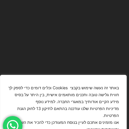
באתר זה נעשה שימוש בקבצי Cookies וכלים דומים כדי לספק לך
חווית גלישה טובה ותכנים מותאמים אישית, בין היתר על בסיס
מידע הקיים אודותיך במאגרי החברה. למידע נוסף
The Images
T4YOU
מדיניות הפרטיות שלנו עודכנה בהתאם לתיקון 13 לחוק הגנת
Presented On
MODELS
הפרטיות.
This Website
מדיניות
ISRAEL – כל
אנו מזמינים אתכם לעיין בנוסח המעודכן כדי להכיר את השינויים
הצהרת נגישות
Have Been
הפרטיות
הזכויות שמורות