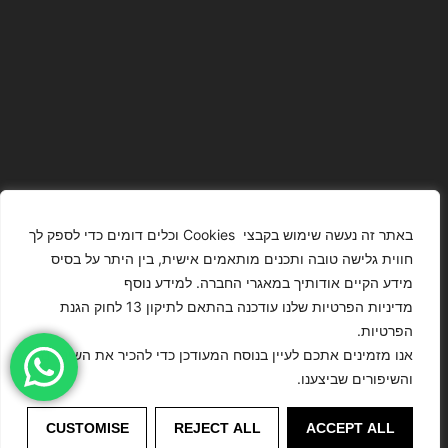
באתר זה נעשה שימוש בקבצי Cookies וכלים דומים כדי לספק לך
חווית גלישה טובה ותכנים מותאמים אישית, בין היתר על בסיס
מידע הקיים אודותיך במאגרי החברה. למידע נוסף
The Images
T4YOU
מדיניות הפרטיות שלנו עודכנה בהתאם לתיקון 13 לחוק הגנת
Presented On
MODELS
הפרטיות.
This Website
מדיניות
ISRAEL – כל
אנו מזמינים אתכם לעיין בנוסח המעודכן כדי להכיר את השינויים
הצהרת נגישות
Have Been
הפרטיות
הזכויות שמורות
והשיפורים שביצענו.
Digitally
לסוכנות
Enhanced Or
©
דוגמנות
Modified.
CUSTOMISE
REJECT ALL
ACCEPT ALL