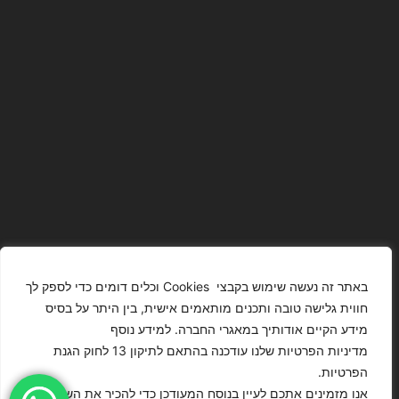
באתר זה נעשה שימוש בקבצי Cookies וכלים דומים כדי לספק לך
חווית גלישה טובה ותכנים מותאמים אישית, בין היתר על בסיס
מידע הקיים אודותיך במאגרי החברה. למידע נוסף
The Images
T4YOU
מדיניות הפרטיות שלנו עודכנה בהתאם לתיקון 13 לחוק הגנת
Presented On
MODELS
הפרטיות.
This Website
מדיניות
ISRAEL – כל
אנו מזמינים אתכם לעיין בנוסח המעודכן כדי להכיר את השינויים
הצהרת נגישות
Have Been