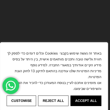
באתר זה נעשה שימוש בקבצי Cookies וכלים דומים כדי לספק לך
חווית גלישה טובה ותכנים מותאמים אישית, בין היתר על בסיס
מידע הקיים אודותיך במאגרי החברה. למידע נוסף
The Images
T4YOU
מדיניות הפרטיות שלנו עודכנה בהתאם לתיקון 13 לחוק הגנת
Presented On
MODELS
הפרטיות.
This Website
מדיניות
ISRAEL – כל
אנו מזמינים אתכם לעיין בנוסח המעודכן כדי להכיר את השינויים
הצהרת נגישות
Have Been
הפרטיות
הזכויות שמורות
והשיפורים שביצענו.
Digitally
לסוכנות
Enhanced Or
©
דוגמנות
CUSTOMISE
REJECT ALL
ACCEPT ALL
Modified.