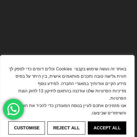
באתר זה נעשה שימוש בקבצי Cookies וכלים דומים כדי לספק לך
חווית גלישה טובה ותכנים מותאמים אישית, בין היתר על בסיס
מידע הקיים אודותיך במאגרי החברה. למידע נוסף
The Images
T4YOU
מדיניות הפרטיות שלנו עודכנה בהתאם לתיקון 13 לחוק הגנת
Presented On
MODELS
הפרטיות.
This Website
מדיניות
ISRAEL – כל
אנו מזמינים אתכם לעיין בנוסח המעודכן כדי להכיר את השינויים
הצהרת נגישות
Have Been
הפרטיות
הזכויות שמורות
והשיפורים שביצענו.
Digitally
לסוכנות
Enhanced Or
©
דוגמנות
CUSTOMISE
REJECT ALL
ACCEPT ALL
Modified.