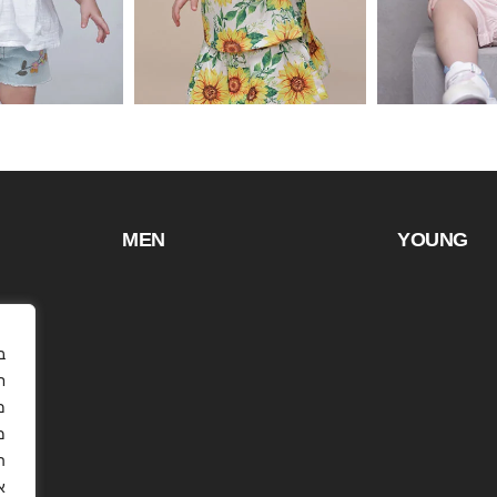
MEN
YOUNG
ח
מ
ה
א