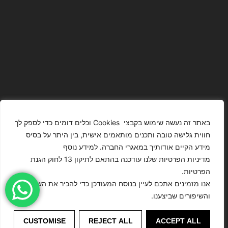
באתר זה נעשה שימוש בקבצי Cookies וכלים דומים כדי לספק לך
חווית גלישה טובה ותכנים מותאמים אישית, בין היתר על בסיס
מידע הקיים אודותיך במאגרי החברה. למידע נוסף
The Images
T4YOU
מדיניות הפרטיות שלנו עודכנה בהתאם לתיקון 13 לחוק הגנת
Presented On
MODELS
הפרטיות.
This Website
מדיניות
ISRAEL – כל
אנו מזמינים אתכם לעיין בנוסח המעודכן כדי להכיר את השינויים
הצהרת נגישות
Have Been
הפרטיות
הזכויות שמורות
והשיפורים שביצענו.
Digitally
לסוכנות
Enhanced Or
©
דוגמנות
CUSTOMISE
REJECT ALL
ACCEPT ALL
Modified.