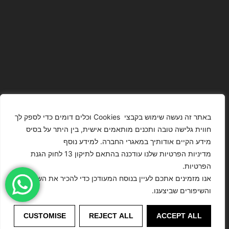
באתר זה נעשה שימוש בקבצי Cookies וכלים דומים כדי לספק לך
חווית גלישה טובה ותכנים מותאמים אישית, בין היתר על בסיס
מידע הקיים אודותיך במאגרי החברה. למידע נוסף
The Images
T4YOU
מדיניות הפרטיות שלנו עודכנה בהתאם לתיקון 13 לחוק הגנת
Presented On
MODELS
הפרטיות.
This Website
מדיניות
ISRAEL – כל
אנו מזמינים אתכם לעיין בנוסח המעודכן כדי להכיר את השינויים
הצהרת נגישות
Have Been
הפרטיות
הזכויות שמורות
והשיפורים שביצענו.
Digitally
לסוכנות
Enhanced Or
©
דוגמנות
Modified.
CUSTOMISE
REJECT ALL
ACCEPT ALL