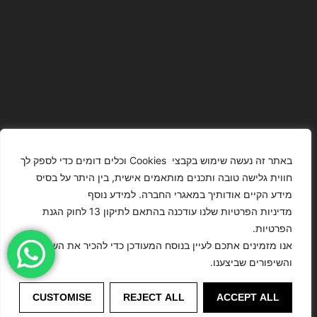
באתר זה נעשה שימוש בקבצי Cookies וכלים דומים כדי לספק לך
חווית גלישה טובה ותכנים מותאמים אישית, בין היתר על בסיס
מידע הקיים אודותיך במאגרי החברה. למידע נוסף
The Images
T4YOU
מדיניות הפרטיות שלנו עודכנה בהתאם לתיקון 13 לחוק הגנת
Presented On
MODELS
הפרטיות.
This Website
מדיניות
ISRAEL – כל
אנו מזמינים אתכם לעיין בנוסח המעודכן כדי להכיר את השינויים
הצהרת נגישות
Have Been
הפרטיות
הזכויות שמורות
והשיפורים שביצענו.
Digitally
לסוכנות
Enhanced Or
©
דוגמנות
CUSTOMISE
REJECT ALL
ACCEPT ALL
Modified.