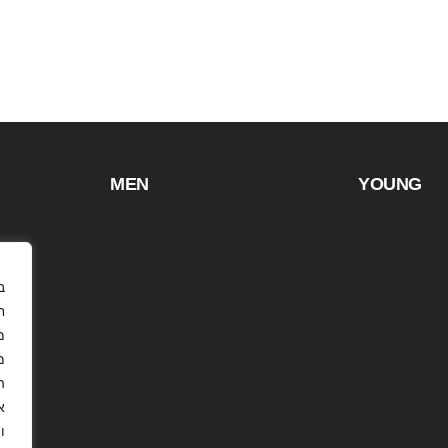
MEN
YOUNG
ח
מ
ה
א
ו