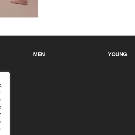
MEN
YOUNG
ח
מ
ה
א
ו