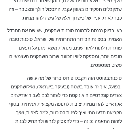
סלף־טייפים שלא חוזרים אליכם, בזמן שאחרים נראים כמי
שמקבלים תפקידים באופן עקבי. התסכול הולך ומצטבר – וזה
כבר לא רק עניין של כישרון, אלא של גישה להזדמנויות.
כאן בדיוק נכנסת לתמונה סוכנות שחקנים, שעושה את ההבדל
האמיתי בסצינת הבידור התחרותית של ישראל. סוכנות טובה
פותחת דלתות לאודישנים, מנהלת משא ומתן על תנאים
טובים יותר, ומספקת ליווי והכוונה שרוב השחקנים העצמאיים
פשוט מפספסים.
סוכנות
בפוסט הזה תקבלו פירוט ברור של מה עושה
בפועל, איך זה עובד בשטח (ובעיקר בישראל), ואילו
שחקנים
צעדים קונקרטיים היא נוקטת כדי לעזור לכם לעבור אודישנים
אקראיים להזדמנויות יציבות לתנופה מקצועית אמיתית. בסוף
הקריאה תדעו מתי ואיך לפנות לסוכנות, למה לצפות, ואיך
לזהות התאמה נכונה – כדי להפסיק לנחש ולהתחיל לבנות