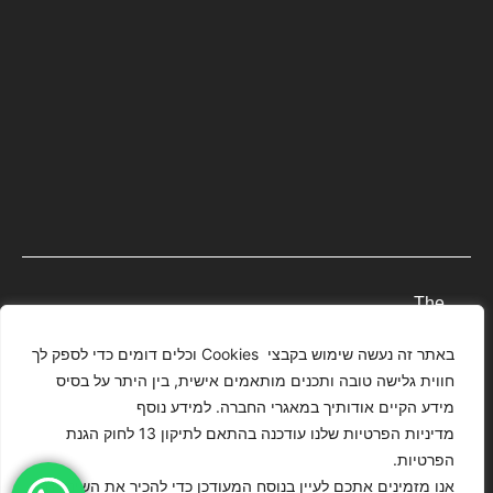
The
Images
באתר זה נעשה שימוש בקבצי Cookies וכלים דומים כדי לספק לך
T4YOU
Presented
חווית גלישה טובה ותכנים מותאמים אישית, בין היתר על בסיס
MODELS
On This
מידע הקיים אודותיך במאגרי החברה. למידע נוסף
ISRAEL –
Website
מדיניות
הצהרת
מדיניות הפרטיות שלנו עודכנה בהתאם לתיקון 13 לחוק הגנת
Have
כל הזכויות
הפרטיות
נגישות
הפרטיות.
Been
שמורות
אנו מזמינים אתכם לעיין בנוסח המעודכן כדי להכיר את השינויים
Digitally
לסוכנות