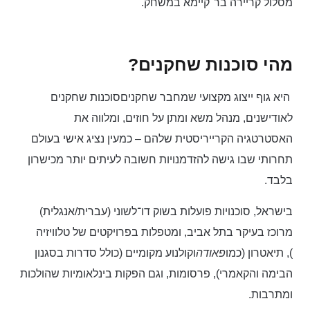
מסלול קריירה בר־קיימא במשחק.
מהי סוכנות שחקנים?
היא גוף ייצוג מקצועי שמחבר שחקנים
סוכנות שחקנים
לאודישנים, מנהל משא ומתן על חוזים, ומלווה את
האסטרטגיה הקרייריסטית שלהם – כמעין נציג אישי בעולם
תחרותי שבו גישה להזדמנויות חשובה לעיתים יותר מכישרון
בלבד.
בישראל, סוכנויות פועלות בשוק דו־לשוני (עברית/אנגלית)
מרוכז בעיקר בתל אביב, ומטפלות בפרויקטים של טלוויזיה
), תיאטרון (כמו
פאודה
וקולנוע מקומיים (כולל סדרות בסגנון
הבימה והקאמרי), פרסומות, וגם הפקות בינלאומיות שהולכות
ומתרבות.