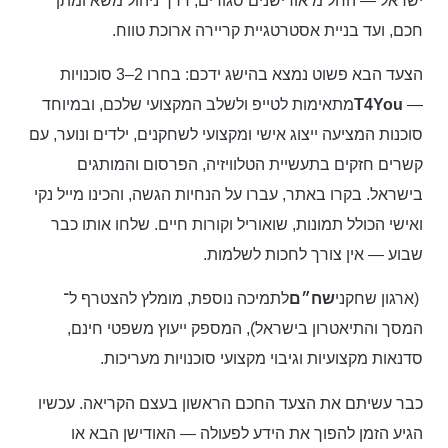
ישראל — החל מ אודישנים סגורים, דרך ניהול משא ומתן
חכם, ועד בניית אסטרטגיית קריירה ארוכת טווח.
הצעד הבא פשוט נמצא בהישג ידכם: בחרו 2–3 סוכנויות
—
T4You
מתאימות לטייפ ולשלב המקצועי שלכם, ובמיוחד
סוכנות המציעה ייצוג אישי ומקצועי לשחקנים, ילדים ונוער, עם
קשרים חזקים בתעשיית הטלוויזיה, הפרסום והמותגים
בישראל. בקרו באתר, עברו על הנחיות הגשה, והכינו מייל נקי
ואישי הכולל תמונות, שואוריל וקורות חיים. שלחו אותו כבר
שבוע — אין צורך לחכות לשלמות.
(ארגון שחקני
שח״ם
לתמיכה נוספת, מומלץ להצטרף ל־
המסך והתיאטרון בישראל), המספק ייעוץ משפטי חינם,
סדנאות מקצועיות וגיבוי מקצועי סוכנויות מעריכות.
כבר עשיתם את הצעד החכם הראשון בעצם הקריאה. עכשיו
הגיע הזמן להפוך את הידע לפעולה — האודישן הבא או