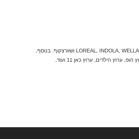
סוכנות T4YOU MODELS מתמחה גם בהפקות, תצוגות וקמפיינים של חברות צבעי שיער גדולות בארץ ובחו”ל כמו LOREAL, INDOLA, WELLA ושוורצקוף. בנוסף,