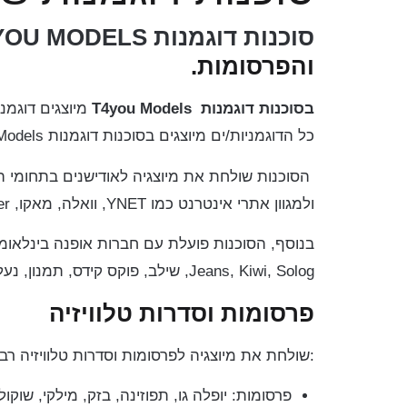
סוכנות דוגמנות
YOU MODELS
והפרסומות.
ב
סוכנות דוגמנות
T4you Models
מיוצגים דוגמני
כל הדוגמניות/ים מיוצגים בסוכנות דוגמנות T4you Models נשלחים לאודישנים ומצטלמים לקטלוגים מובילים ומוכרים בתחום.
ולמגוון אתרי אינטרנט כמו YNET, וואלה, מאקו, TheMarker ועוד רבים.
Jeans, Kiwi, Solog, שילב, פוקס קידס, תמנון, נעליי נמרוד, טיטולים, האגיס ועוד רבים.
פרסומות וסדרות טלוויזיה
T4YOU MODELS שולחת את מיוצגיה לפרסומות וסדרות טלוויזיה רבות, כולל: