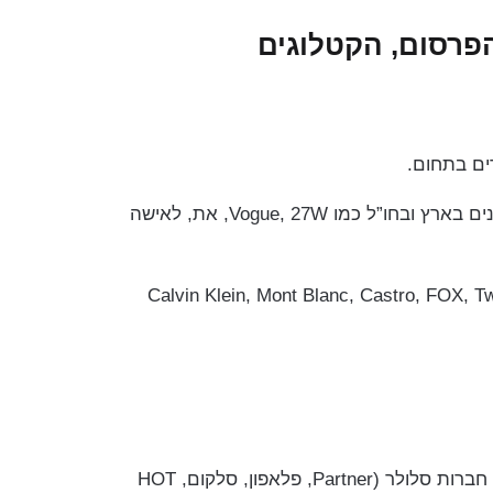
פרסום, הקטלוגים
הסוכנות שולחת את מיוצגיה לאודישנים בתחומי הדוגמנות והמשחק. דוגמה להפקות דוגמנות: הפקות אופנה למגזינים בארץ ובחו”ל כמו Vogue, 27W, את, לאישה
Calvin Klein, Mont Blanc, Castro, FOX, Twentyfourseven, Delta, Golf, Re
פרסומות: יופלה גו, תפוזינה, בזק, מילקי, שוקולד ספלנדיד, נסטלה, מרק קנור, סבון של פעם, גולדסטאר, קל גב, חברות סלולר (Partner, פלאפון, סלקום, HOT