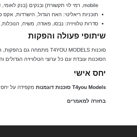
mobile, רמי לוי תקשורת) ובנקים (בנק לאומי, דיסקונט, מזרחי, הפועלים, פפר, אגוד, יהב)
תוכניות ריאליטי: האח הגדול, הישרדות, אקס פ
סדרות טלוויזיה: נבסו, פאודה, משיח, הנוכלות,
שיתופי פעולה והפקות
הסוכנות עובדת עם כל ערוצי הטלוויזיה הגדולים והמוכרים כמו רשת 13, קשת 12, ערוץ 24, ערוץ 9, YES, HOT, ערו
יחס אישי
T4you Models
סוכנות דוגמנות
מקפידה על יחס נ
בחזרה למאמרים