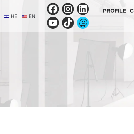
PROFILE
C
HE
EN