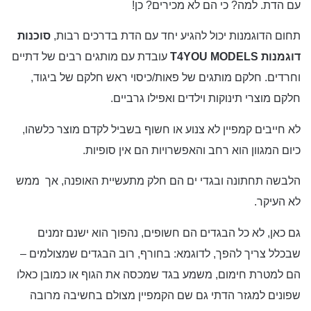
עם הדת. למה? כי הם לא מכירים? כן!
תחום הדוגמנות יכול להגיע יחד עם הדת בדרכים רבות,
סוכנות
דוגמנות
T4YOU MODELS
עובדת עם מותגים רבים של דתיים
וחרדים. חלקם מותגים של פאות/כיסוי ראש חלקם של ביגוד,
חלקם מוצרי תינוקות וילדים ואפילו גרביים.
לא חייבים קמפיין לא צנוע או חשוף בשביל לקדם מוצר כלשהו,
כיום המגוון הוא רחב והאפשרויות הם אין סופיות.
הלבשה תחתונה ובגדי ים הם חלק מתעשיית האופנה, אך ממש
לא העיקר.
גם כאן, לא כל הבגדים הם חשופים, נהפוך הוא ישנם זמנים
שבכלל צריך להפך, לדוגמא: בחורף, רוב הבגדים שמצולמים –
הם למטרת חימום, משמע בגד שמכסה את הגוף או כמובן כאלו
שפונים למגזר הדתי גם שם הקמפיין מצולם בחשיבה מרובה