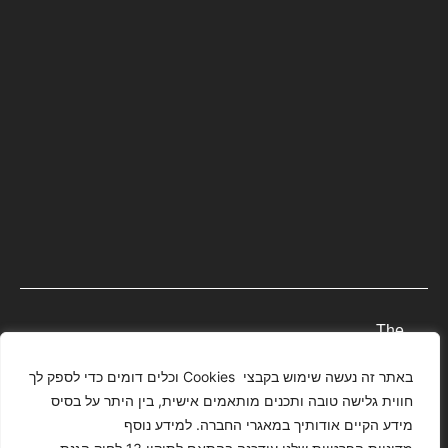
The
Images
באתר זה נעשה שימוש בקבצי Cookies וכלים דומים כדי לספק לך
T4YOU
Presented
חווית גלישה טובה ותכנים מותאמים אישית, בין היתר על בסיס
MODELS
On This
מידע הקיים אודותיך במאגרי החברה. למידע נוסף
ISRAEL –
Website
מדיניות
הצהרת